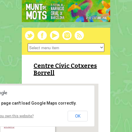
Centre Cívic Cotxeres
Borrell
 page can't load Google Maps correctly.
OK
ou own this website?
Centre Cívic Cotxeres Borrell
Carrer Viladomat, 2-8 - Barcelona
Details