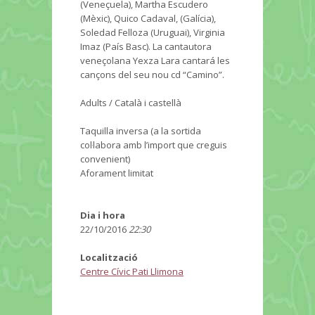
(Veneçuela), Martha Escudero
(Mèxic), Quico Cadaval, (Galícia),
Soledad Felloza (Uruguai), Virginia
Imaz (País Basc). La cantautora
veneçolana Yexza Lara cantará les
cançons del seu nou cd “Camino”.
Adults / Català i castellà
Taquilla inversa (a la sortida
col·labora amb l’import que creguis
convenient)
Aforament limitat
Dia i hora
22/10/2016
22:30
Localització
Centre Cívic Pati Llimona