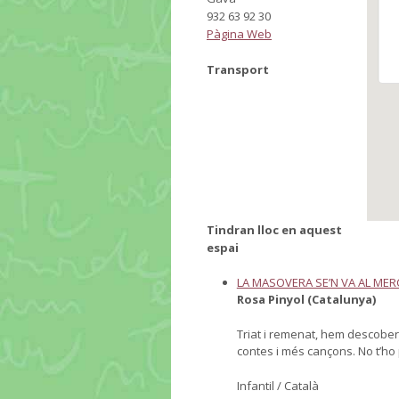
932 63 92 30
Pàgina Web
Transport
Tindran lloc en aquest
espai
LA MASOVERA SE’N VA AL MER
Rosa Pinyol (Catalunya)
Triat i remenat, hem descober
contes i més cançons. No t’ho 
Infantil / Català