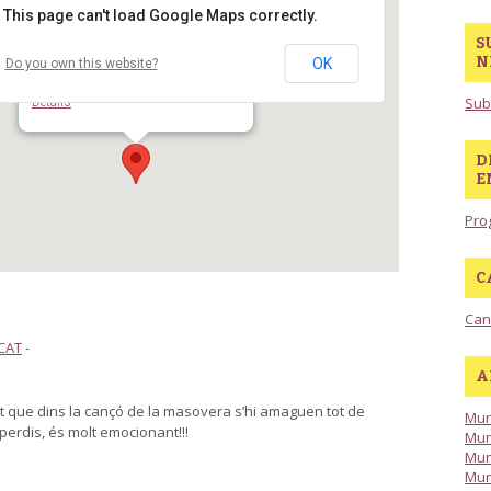
This page can't load Google Maps correctly.
S
N
OK
Do you own this website?
Biblioteca Josep Soler Vidal (Gavà)
Pl de Jaume Balmes - Gavà
Sub
Details
D
E
Pro
C
Can
CAT
-
A
t que dins la cançó de la masovera s’hi amaguen tot de
Mun
perdis, és molt emocionant!!!
Mun
Mun
Mun