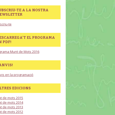
UBSCRIU-TE A LA NOSTRA
EWSLETTER
scriu-te
ESCARREGA’T EL PROGRAMA
N PDF!
grama Munt de Mots 2016
ANVIS!
vis en la programació
LTRES EDICIONS
t de mots 2015
t de mots 2014
t de mots 2013
t de mots 2012