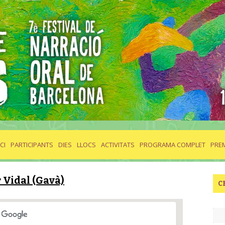
ICI
PARTICIPANTS
DIES
LLOCS
ACTIVITATS
PROGRAMA COMPLET
PRE
r Vidal (Gavà)
C