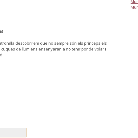
Mun
Mun
a)
etronil·la descobrirem que no sempre són els prínceps els
es cuques de llum ens ensenyaran a no tenir por de volar i
a!