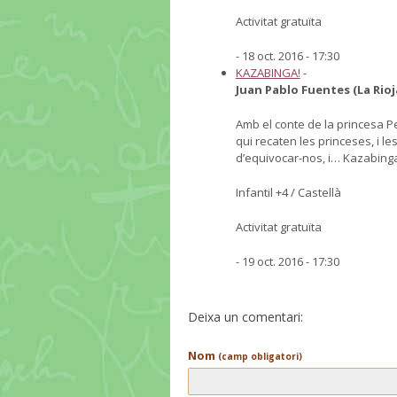
Activitat gratuïta
- 18 oct. 2016 - 17:30
KAZABINGA!
-
Juan Pablo Fuentes (La Rioj
Amb el conte de la princesa P
qui recaten les princeses, i l
d’equivocar-nos, i… Kazabing
Infantil +4 / Castellà
Activitat gratuïta
- 19 oct. 2016 - 17:30
Deixa un comentari:
Nom
(camp obligatori)