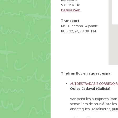
931 86 63 18
Pàgina Web
Transport
M: L3 Fontana L4 Joanic
BUS: 22, 24, 28, 39, 114
Tindran lloc en aquest espai
AUTOESTRADAS E CORREDOIR
Quico Cadaval (Galícia)
Van venir les autopistes i van
sense llocs de reunió. Ara les 
discoteques, gasolineres, put