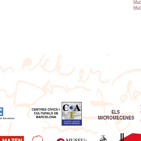
Mun
Mun