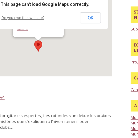
This page can't load Google Maps correctly.
S
N
OK
Do you own this website?
Ateneu Roig
C/Ciudad Real 25 - Barcelona
Sub
Details
D
E
Pro
C
Can
AS
-
A
 foragitar els espectes, i les rotondes van deixar les bruixes
Mun
històries que s’expliquen a l’hivern tenen lloc en
Mun
iclubs…
Mun
Mun