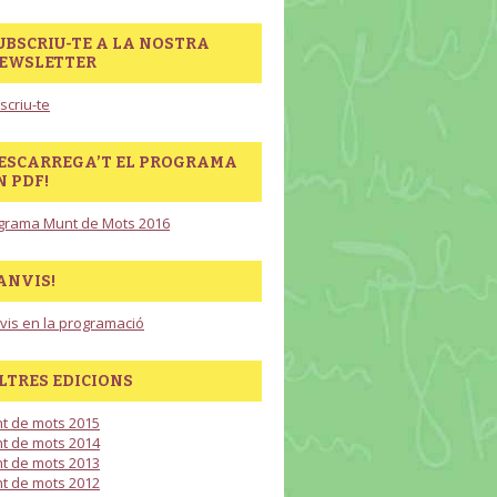
UBSCRIU-TE A LA NOSTRA
EWSLETTER
scriu-te
ESCARREGA’T EL PROGRAMA
N PDF!
grama Munt de Mots 2016
ANVIS!
vis en la programació
LTRES EDICIONS
t de mots 2015
t de mots 2014
t de mots 2013
t de mots 2012