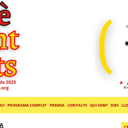
ICI
PROGRAMA COMPLET
PREMSA
CONTACTE
QUI SOM?
DIES
LL
A
C