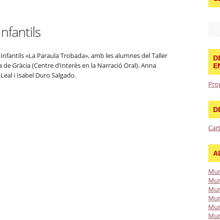
nfantils
Infantils «La Paraula Trobada», amb les alumnes del Taller
D
la de Gràcia (Centre d’Interès en la Narració Oral). Anna
E
eal i Isabel Duro Salgado.
Pro
D
Car
A
Mun
Mun
Mun
Mun
Mun
Mun