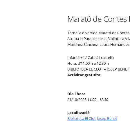
Marató de Contes I
Torna la divertida Marató de Contes 
Atrapa la Paraula, de la Biblioteca Vi
Martínez Sánchez, Laura Hernández L
Infantil +4 / Català i castellà
Hora: d’11:00 h a 12:30 h
BIBLIOTECA EL CLOT – JOSEP BENET
Activitat gratuïta.
Dia i hora
21/10/2023
11:00 - 12:30
Localització
Biblioteca El Clot-Josep Benet