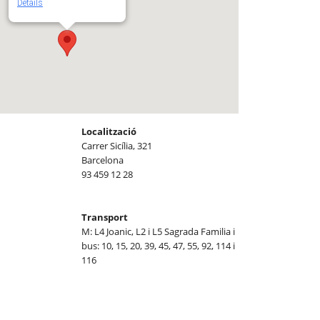
Details
Localització
Carrer Sicília, 321
Barcelona
93 459 12 28
Transport
M: L4 Joanic, L2 i L5 Sagrada Familia i
bus: 10, 15, 20, 39, 45, 47, 55, 92, 114 i
116