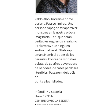
Pablo Albo, l’increïble home
parlant. Passeu i mireu. Una
persona capaç de fer aparèixer
monstres en la nostra pròpia
imaginació. Tot i que seran
veritables esguerros irreals, no
us alarmeu, que ningú en
sortirà malparat. Ell els sap
amansir amb el poder de les
paraules. Contes de monstres
peluts, de golafres devoradors
de nebodes, de cases perilloses
i terribles. Passarem dels pèls
de
punta a les riallades.
Infantil +4 / Castellà
Hora: 17:30 h
CENTRE CÍVIC LA SEDETA
Activitat gratuïta.