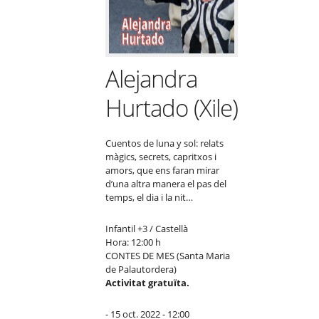
Alejandra
Hurtado (Xile)
Cuentos de luna y sol: relats
màgics, secrets, capritxos i
amors, que ens faran mirar
d’una altra manera el pas del
temps, el dia i la nit…
Infantil +3 / Castellà
Hora: 12:00 h
CONTES DE MES (Santa Maria
de Palautordera)
Activitat gratuïta.
- 15 oct. 2022 - 12:00