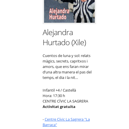
Alejandra
Hurtado (Xile)
Cuentos de luna y sol: relats
màgics, secrets, capritxos i
amors, que ens faran mirar
d’una altra manera el pas del
temps, el dia i la nit…
Infantil +4 / Castellà
Hora: 17:30 h
CENTRE CÍVIC LA SAGRERA
Activitat gratuïta
-
Centre Cívic La Sagrera "La
Barraca"