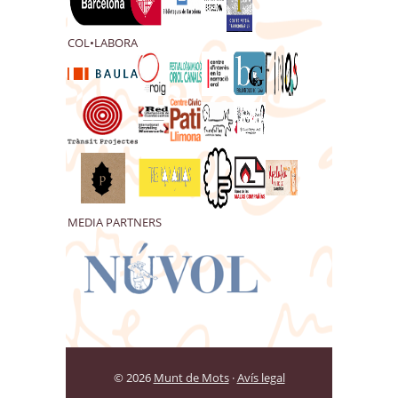
COL•LABORA
MEDIA PARTNERS
© 2026
Munt de Mots
·
Avís legal