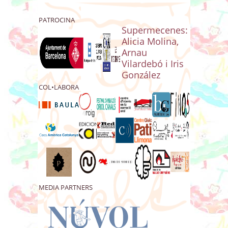
PATROCINA
Supermecenes:
Alicia Molina,
Arnau
Vilardebó i Iris
González
COL•LABORA
MEDIA PARTNERS