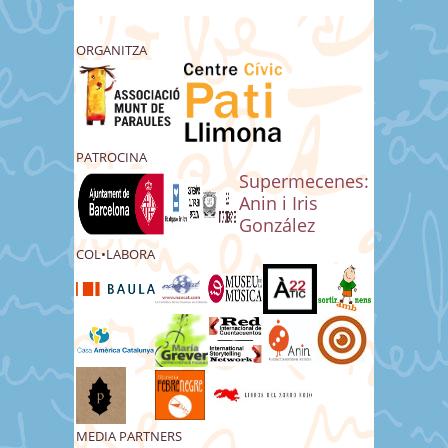
ORGANITZA
PATROCINA
Supermecenes:
Anin i Iris
González
COL•LABORA
MEDIA PARTNERS