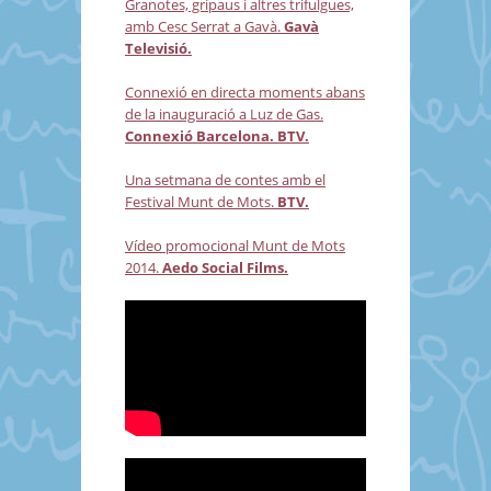
Granotes, gripaus i altres trifulgues,
amb Cesc Serrat a Gavà.
Gavà
Televisió.
Connexió en directa moments abans
de la inauguració a Luz de Gas.
Connexió Barcelona. BTV.
Una setmana de contes amb el
Festival Munt de Mots.
BTV.
Vídeo promocional Munt de Mots
2014.
Aedo Social Films.