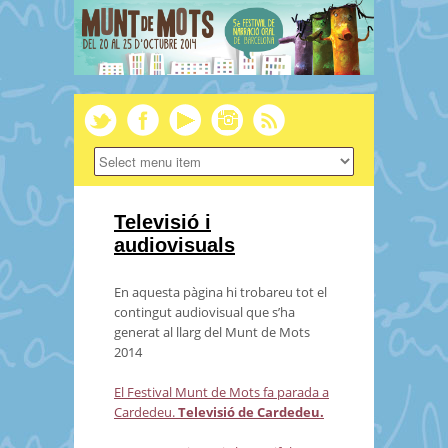
Televisió i
audiovisuals
En aquesta pàgina hi trobareu tot el
contingut audiovisual que s’ha
generat al llarg del Munt de Mots
2014
El Festival Munt de Mots fa parada a
Cardedeu.
Televisió de Cardedeu.