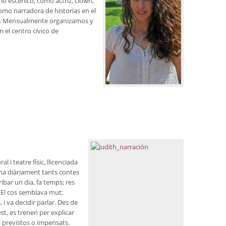
lo escénico, como actriz, clown,
mo narradora de historias en el
s”. Mensualmente organizamos y
 el centro cívico de
i teatre físic, llicenciada
ma diàriament tants contes
bar un dia, fa temps; res
. El cos semblava mut;
i va decidir parlar. Des de
gest, es trenen per explicar
is previstos o impensats.