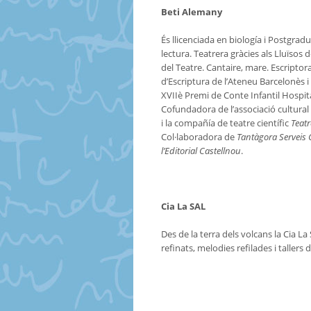
Beti Alemany
És llicenciada en biología i Postgra
lectura. Teatrera gràcies als Lluïsos de
del Teatre. Cantaire, mare. Escriptora
d’Escriptura de l’Ateneu Barcelonès 
XVIIè Premi de Conte Infantil Hospit
Cofundadora de l’associació cultural
i la compañía de teatre científic
Teatr
Col·laboradora de
Tantàgora Serveis 
l’Editorial Castellnou
.
Cia La SAL
Des de la terra dels volcans la Cia L
refinats, melodies refilades i tallers 