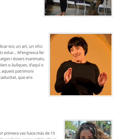
icar-los; un art, un ofici
ots estar… M’engresca fer
atges i éssers inanimats,
lars o àuliques, d’aquí o
l, aquest patrimoni
 caducitat, que ens
or primera vez hace más de 15