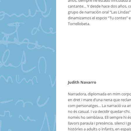
años, siempre he estado vinculada a 
cantante… Y desde hace dos años, co
grupo de narración oral “Las Linda
dinamizamos el espcio “Tu contes” en
Torrellobeta.
Judith Navarro
Narradora, diplomada en mim corporal 
en dret i mare d’una nena que recla
com personatges… La narració va arri
no és casual. I va decidir quedar-s’hi
només ho semblava. Ell sempre hi és, 
llavors paraula i presència, silenci i 
històries a adults o infants, en espa