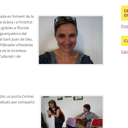
D
E
duada en foment de la
 Gràcia i a l’Institut
Pro
 gràcies a l’Escola
i guanyadora del
al Sant Joan de Déu.
C
l’Obrador d’Històries
e de la Incertesa
.
Can
Culturals
i de
a SAL us porta Contes
delicats per compartir.