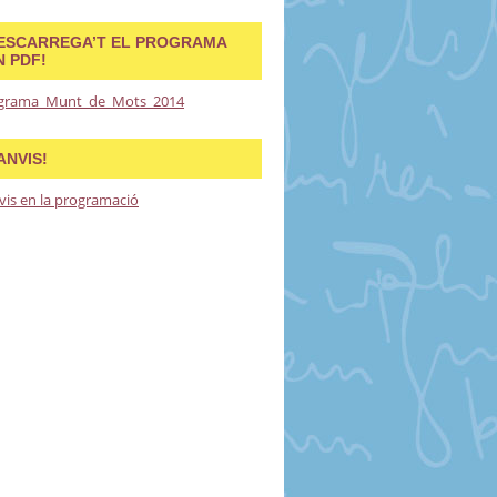
ESCARREGA’T EL PROGRAMA
N PDF!
grama_Munt_de_Mots_2014
ANVIS!
vis en la programació