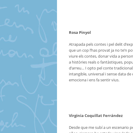
Rosa Pinyol
Atrapada pels contes i pel delit d’expl
que un cop l’has provat ja no te’n p
viure els contes, donar vida a person
a històries reals o fantàstiques, popu
d’arreu… I opto pel conte tradiciona
intangible, universal i sense data de
emociona i ens fa sentir vius.
Virginia Coquillat Ferrández
Desde que me subí a un escenario p