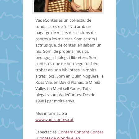
VadeContes és un col·lectiu de
rondallaires de l’ull viu amb un
bagatge de milers de sessions de
contes a les maletes. Som actors i
actrius que, de contes, en sabem un
niu. Som, de propina, músics,
pedagogs, filòlegs i llibreters. Som
contistes que de ben segur us heu
trobat en una biblioteca i a molts
altres llocs. Som en Quim Noguera, la
Rosa Vilà, en David Planas, la Mireia
Vallès i la Meritxell Yanes. Tots
plegats som VadeContes. Des de
1998 i per molts anys.
Més informació a
www.vadecontes.cat
Espectacles:
Contem Contant Contes
i
Contes de Woody Allen
.