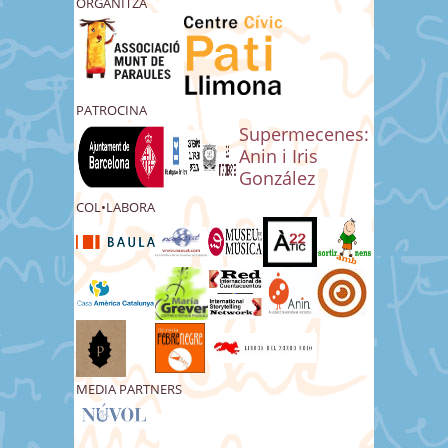
ORGANITZA
PATROCINA
Supermecenes:
Anin i Iris
González
COL•LABORA
MEDIA PARTNERS