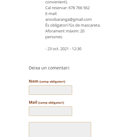
convenient).
Cal reservar: 678 766 562
E-mail:
anxobaranga@gmail.com
És obligatori l’ús de mascareta.
Aforament màxim: 20
persones.
- 23 oct. 2021 - 12:30
Deixa un comentari:
Nom
(camp obligatori)
Mail
(camp obligatori)