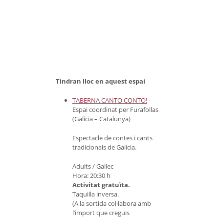
Tindran lloc en aquest espai
TABERNA CANTO CONTO!
-
Espai coordinat per Furafollas
(Galícia – Catalunya)
Espectacle de contes i cants
tradicionals de Galícia.
Adults / Gallec
Hora: 20:30 h
Activitat gratuïta.
Taquilla inversa.
(A la sortida col·labora amb
l’import que creguis