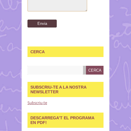
CERCA
SUBSCRIU-TE A LA NOSTRA
NEWSLETTER
Subscriu-te
DESCARREGA’T EL PROGRAMA
EN PDF!