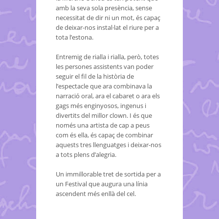
amb la seva sola presència, sense
necessitat de dir ni un mot, és capaç
de deixar-nos instal·lat el riure per a
tota l’estona.
Entremig de rialla i rialla, però, totes
les persones assistents van poder
seguir el fil de la història de
l’espectacle que ara combinava la
narració oral, ara el cabaret o ara els
gags més enginyosos, ingenus i
divertits del millor clown. I és que
només una artista de cap a peus
com és ella, és capaç de combinar
aquests tres llenguatges i deixar-nos
a tots plens d’alegria.
Un immillorable tret de sortida per a
un Festival que augura una línia
ascendent més enllà del cel.