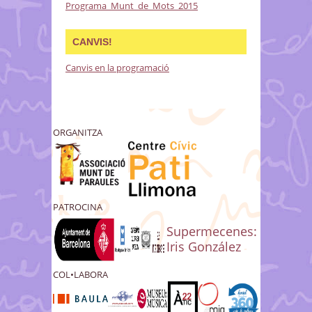
Programa_Munt_de_Mots_2015
CANVIS!
Canvis en la programació
ORGANITZA
PATROCINA
Supermecenes:
Iris González
COL•LABORA