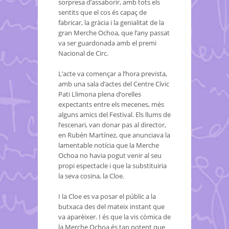
sorpresa d’assaborir, amb tots els
sentits que el cos és capaç de
fabricar, la gràcia i la genialitat de la
gran Merche Ochoa, que l’any passat
va ser guardonada amb el premi
Nacional de Circ.
L’acte va començar a l’hora prevista,
amb una sala d’actes del Centre Cívic
Pati Llimona plena d’orelles
expectants entre els mecenes, més
alguns amics del Festival. Els llums de
l’escenari, van donar pas al director,
en Rubén Martínez, que anunciava la
lamentable notícia que la Merche
Ochoa no havia pogut venir al seu
propi espectacle i que la substituiria
la seva cosina, la Cloe.
I la Cloe es va posar el públic a la
butxaca des del mateix instant que
va aparèixer. I és que la vis còmica de
la Merche Ochoa és tan potent que