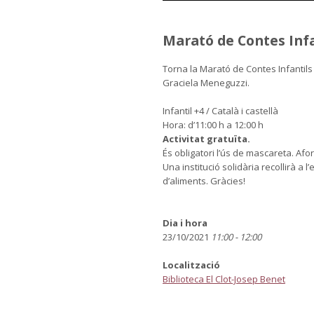
Marató de Contes Infa
Torna la Marató de Contes Infantil
Graciela Meneguzzi.
Infantil +4 / Català i castellà
Hora: d’11:00 h a 12:00 h
Activitat gratuïta.
És obligatori l’ús de mascareta. Afor
Una institució solidària recollirà a
d’aliments. Gràcies!
Dia i hora
23/10/2021
11:00 - 12:00
Localització
Biblioteca El Clot-Josep Benet