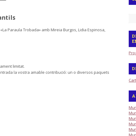
ntils
s «La Paraula Trobada» amb Mireia Burgos, Lidia Espinosa,
D
E
Pro
ament limitat.
D
 l’entrada la vostra amable contribució: un o diversos paquets
Car
A
Mun
Mun
Mun
Mun
Mun
Mun