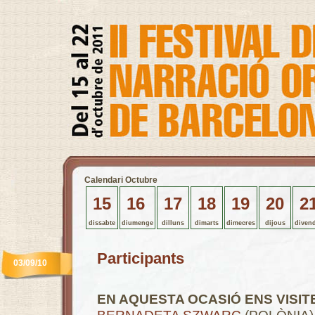
Calendari Octubre
15
16
17
18
19
20
2
dissabte
diumenge
dilluns
dimarts
dimecres
dijous
diven
Participants
03/09/10
.
EN AQUESTA OCASIÓ ENS VISIT