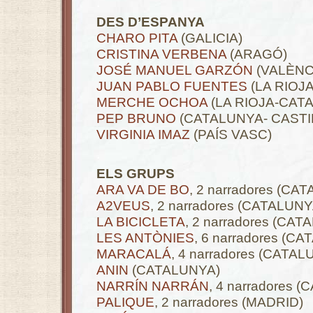
.
DES D’ESPANYA
CHARO PITA
(GALICIA)
CRISTINA VERBENA
(ARAGÓ)
JOSÉ MANUEL GARZÓN
(VALÈNC
JUAN PABLO FUENTES
(LA RIOJ
MERCHE OCHOA
(LA RIOJA-CAT
PEP BRUNO
(CATALUNYA- CASTI
VIRGINIA IMAZ
(PAÍS VASC)
.
ELS GRUPS
ARA VA DE BO
, 2 narradores (CA
A2VEUS
, 2 narradores (CATALUNY
LA BICICLETA
, 2 narradores (CA
LES ANTÒNIES
, 6 narradores (C
MARACALÁ
, 4 narradores (CATAL
ANIN
(CATALUNYA)
NARRÍN NARRÁN
, 4 narradores 
PALIQUE
, 2 narradores (MADRID)