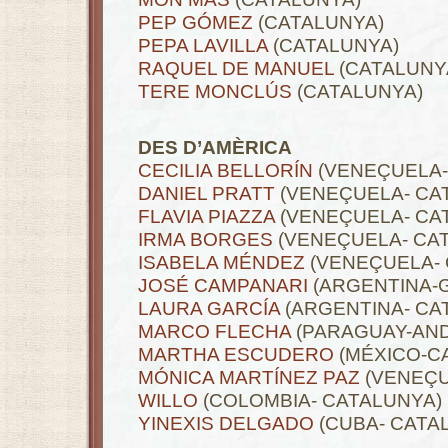
PEP GÓMEZ
(CATALUNYA)
PEPA LAVILLA
(CATALUNYA)
RAQUEL DE MANUEL
(CATALUNY
TERE MONCLÚS
(CATALUNYA)
.
DES D’AMÈRICA
CECILIA BELLORÍN
(VENEÇUELA-
DANIEL PRATT
(VENEÇUELA- CA
FLAVIA PIAZZA
(VENEÇUELA- CA
IRMA BORGES
(VENEÇUELA- CA
ISABELA MÉNDEZ
(VENEÇUELA- 
JOSÉ CAMPANARI
(ARGENTINA-G
LAURA GARCÍA
(ARGENTINA- CA
MARCO FLECHA
(PARAGUAY-AND
MARTHA ESCUDERO
(MÉXICO-C
MÓNICA MARTÍNEZ PAZ
(VENEÇU
WILLO
(COLOMBIA- CATALUNYA)
YINEXIS DELGADO
(CUBA- CATA