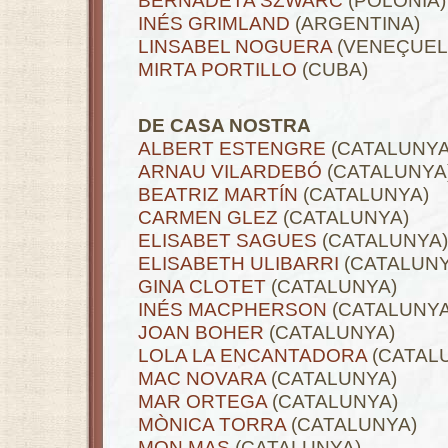
BERNADETA SZWARC
(POLÒNIA)
INÉS GRIMLAND
(ARGENTINA)
LINSABEL NOGUERA
(VENEÇUEL
MIRTA PORTILLO
(CUBA)
.
DE CASA NOSTRA
ALBERT ESTENGRE
(CATALUNYA
ARNAU VILARDEBÓ
(CATALUNYA
BEATRIZ MARTÍN
(CATALUNYA)
CARMEN GLEZ
(CATALUNYA)
ELISABET SAGUES
(CATALUNYA)
ELISABETH ULIBARRI
(CATALUNY
GINA CLOTET
(CATALUNYA)
INÉS MACPHERSON
(CATALUNYA
JOAN BOHER
(CATALUNYA)
LOLA LA ENCANTADORA
(CATAL
MAC NOVARA
(CATALUNYA)
MAR ORTEGA
(CATALUNYA)
MÒNICA TORRA
(CATALUNYA)
MON MAS
(CATALUNYA)