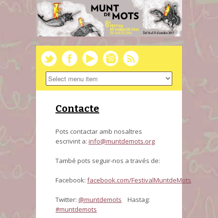
Contacte
Pots contactar amb nosaltres
escrivint a:
info@muntdemots.org
També pots seguir-nos a través de:
Facebook:
facebook.com/FestivalMuntdeMots
Twitter:
@muntdemots
Hastag:
#muntdemots